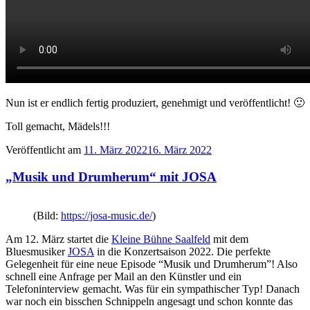
Nun ist er endlich fertig produziert, genehmigt und veröffentlicht! 🙂
Toll gemacht, Mädels!!!
Veröffentlicht am
11. März 2022
16. März 2022
„Musik und Drumherum“ mit JOSA
(Bild:
https://josa-music.de/
)
Am 12. März startet die
Kleine Bühne Saalfeld
mit dem
Bluesmusiker
JOSA
in die Konzertsaison 2022. Die perfekte
Gelegenheit für eine neue Episode “Musik und Drumherum”! Also
schnell eine Anfrage per Mail an den Künstler und ein
Telefoninterview gemacht. Was für ein sympathischer Typ! Danach
war noch ein bisschen Schnippeln angesagt und schon konnte das