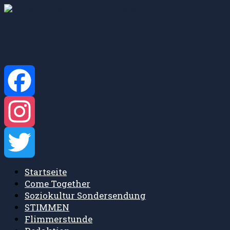
Zum
Inhalt
springen
Facebook
Instagram
Startseite
Twitter
Come Together
Soziokultur Sondersendung
STIMMEN
Flimmerstunde