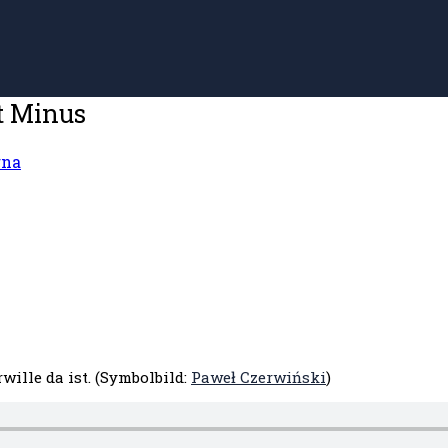
t Minus
rna
ille da ist. (Symbolbild:
Paweł Czerwiński
)