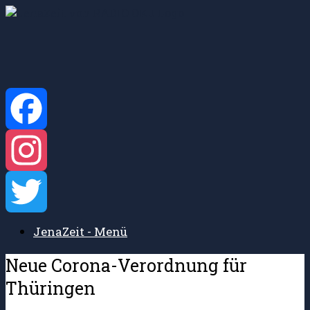
Zum
Inhalt
springen
Facebook
Instagram
JenaZeit - Menü
Twitter
Neue Corona-Verordnung für
Thüringen