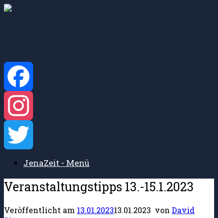
Zum
Inhalt
springen
Facebook
Instagram
JenaZeit - Menü
Twitter
Veranstaltungstipps 13.-15.1.2023
Veröffentlicht am
13.01.2023
13.01.2023
von
David