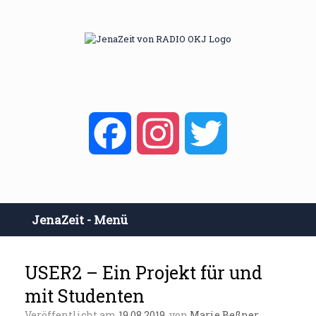
Zum
Inhalt
springen
Facebook
Instagram
Twitter
JenaZeit - Menü
USER2 – Ein Projekt für und
mit Studenten
Veröffentlicht am
19.08.2019
von
Marie Beßner