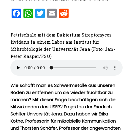
F
W
T
E
R
a
h
w
m
e
ce
at
it
ai
d
Petrischale mit dem Bakterium Streptomyces
b
s
te
l
di
lividans in einem Labor am Institut für
o
A
r
t
Mikrobiologie der Universität Jena (Foto: Jan-
Peter Kasper/FSU)
o
p
k
p
Wie schafft man es Schwermetalle aus unseren
Böden zu entfernen um sie wieder fruchtbar zu
machen? Mit dieser Frage beschäftigen sich die
Mitwirkenden des USER2 Projektes der Friedrich
Schiller Universität Jena. Dazu haben wir Erika
Kothe, Professorin für mikrobielle Kommunikation
und Thorsten Schäfer, Professor der angewandten