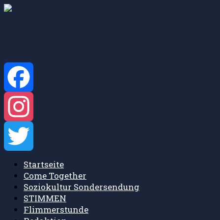
Zum
Inhalt
springen
Facebook
Instagram
Startseite
Twitter
Come Together
Soziokultur Sondersendung
STIMMEN
Flimmerstunde