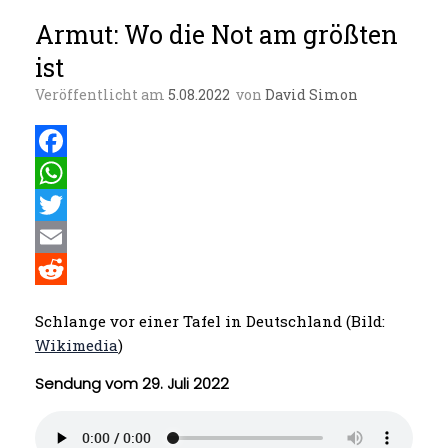
Armut: Wo die Not am größten
ist
Veröffentlicht am
5.08.2022
von
David Simon
F
a
W
c
h
T
e
a
w
E
b
t
i
m
R
Schlange vor einer Tafel in Deutschland (Bild:
o
s
t
a
e
Wikimedia
)
o
A
t
i
d
Sendung vom 29. Juli 2022
k
p
e
l
d
p
r
i