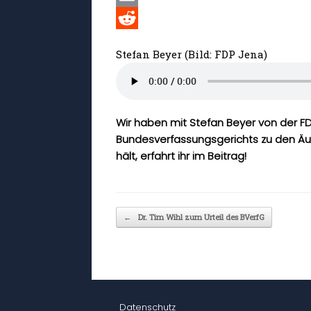
e
a
w
E
b
t
i
m
R
Stefan Beyer (Bild: FDP Jena)
o
s
t
a
e
o
A
t
i
d
k
p
e
l
d
Wir haben mit Stefan Beyer von der F
p
r
i
Bundesverfassungsgerichts zu den Äu
t
hält, erfahrt ihr im Beitrag!
Beitragsnavigation
←
Dr. Tim Wihl zum Urteil des BVerfG
Datenschutz