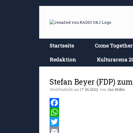
Zum
Inhalt
springen
Startseite
Come Together
Redaktion
Kulturarena 2
Stefan Beyer (FDP) zum
Veröffentlicht am
17.06.2022
von
Jan Möller
F
a
W
c
h
T