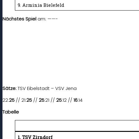
9. Arminia Bielefeld
Nächstes Spiel
am: ——-
Sätze:
TSV Eibelstadt – VSV Jena
22:
25
// 21:
25
//
25
:21 //
25
:12 //
16
:14
Tabelle
1. TSV Zirndorf