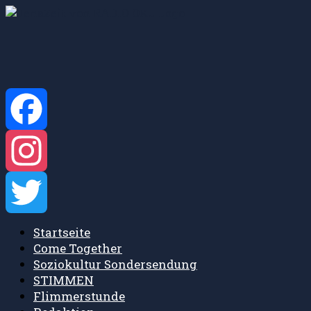
Zum
Inhalt
springen
Facebook
Instagram
Startseite
Twitter
Come Together
Soziokultur Sondersendung
STIMMEN
Flimmerstunde