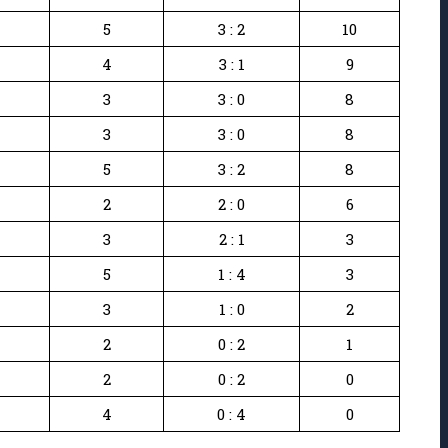
5
3 : 2
10
4
3 : 1
9
3
3 : 0
8
3
3 : 0
8
5
3 : 2
8
2
2 : 0
6
3
2 : 1
3
5
1 : 4
3
3
1 : 0
2
2
0 : 2
1
2
0 : 2
0
4
0 : 4
0