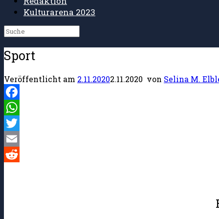
Redaktion
Kulturarena 2023
Suche
nach:
Sport
Veröffentlicht am
2.11.2020
2.11.2020
von
Selina M. Elbl
Facebook
WhatsApp
Twitter
Email
Reddit