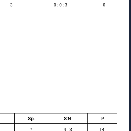
3
0 : 0 : 3
0
Sp.
S:N
P
7
4 : 3
14