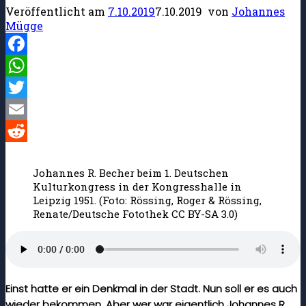
Veröffentlicht am
7.10.2019
7.10.2019
von
Johannes
Mügge
Facebook
WhatsApp
Twitter
Email
Reddit
Johannes R. Becher beim 1. Deutschen
Kulturkongress in der Kongresshalle in
Leipzig 1951. (Foto: Rössing, Roger & Rössing,
Renate/Deutsche Fotothek CC BY-SA 3.0)
Einst hatte er ein Denkmal in der Stadt. Nun soll er es auch
wieder bekommen. Aber wer war eigentlich Johannes R.