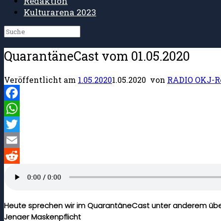
Redaktion
Kulturarena 2023
Suche
nach:
QuarantäneCast vom 01.05.2020
Veröffentlicht am
1.05.2020
1.05.2020
von
RADIO OKJ-R
Facebook
WhatsApp
Twitter
Email
Reddit
Heute sprechen wir im QuarantäneCast unter anderem über
Jenaer Maskenpflicht