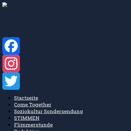
Zum
Inhalt
springen
Facebook
Instagram
Startseite
Twitter
Come Together
Soziokultur Sondersendung
STIMMEN
Flimmerstunde