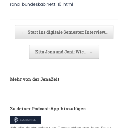
rona-bundeskabinett-101.html
Beitragsnavigation
←
Start ins digitale Semester: Interview…
Kita Jona und Joni: Wie…
→
Mehr von der JenaZeit
Zu deiner Podcast-App hinzufügen
Aktuelle Nachrichten und Geschichten aus Jena. Politik,