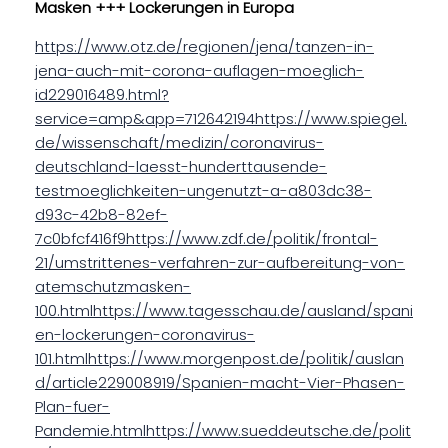
t
Masken +++ Lockerungen in Europa
https://www.otz.de/regionen/jena/tanzen-in-
jena-auch-mit-corona-auflagen-moeglich-
id229016489.html?
service=amp&app=712642194https://www.spiegel.
de/wissenschaft/medizin/coronavirus-
deutschland-laesst-hunderttausende-
testmoeglichkeiten-ungenutzt-a-a803dc38-
d93c-42b8-82ef-
7c0bfcf416f9https://www.zdf.de/politik/frontal-
21/umstrittenes-verfahren-zur-aufbereitung-von-
atemschutzmasken-
100.htmlhttps://www.tagesschau.de/ausland/spani
en-lockerungen-coronavirus-
101.htmlhttps://www.morgenpost.de/politik/auslan
d/article229008919/Spanien-macht-Vier-Phasen-
Plan-fuer-
Pandemie.htmlhttps://www.sueddeutsche.de/polit