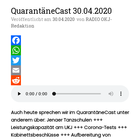
QuarantäneCast 30.04.2020
Veröffentlicht am
30.04.2020
von
RADIO OKJ-
Redaktion
F
a
W
c
h
T
e
a
w
E
b
t
i
m
R
o
s
t
a
e
o
A
t
i
d
Auch heute sprechen wir im QuarantäneCast unter
anderem über: Jenaer Tanzschulen +++
k
p
e
l
d
Leistungskapazität am UKJ +++ Corona-Tests +++
p
r
i
Kabinettsbeschlüsse +++ Aufbereitung von