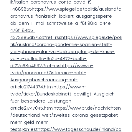
ik/italien-coronavirus-conte-covid-19-
1.4889855https://www.spiegel.de/politik/ausland/c
oronavirus-frankreich-lockert-ausgangssperre-
ab-dem-11-mai-schrittweise-a-f8f1981a-d44e-
476f-84b5-
43728e5db753#ref=rsshttps://www.spiegel.de/poli
tik/ausland/corona-pandemie-spanien-stellt-
vier-phasen-plan-zur-bekaempfung-der-krise-
vor-a-ad11ca3e-6c2d-4872-ba4b-
df72a58e4932#ref=rsshttps://www.n-
tv.de/panorama/Osterreich-hebt-
Ausgangsbeschraenkung-auf-
article21744374.htmlhttps://www.n-
tv.de/ticker/Bundeskabinett-bewilligt-Ausgleich-
fuer-besondere-Leistungen-
article21747045.htmlhttps://www.br.de/nachrichten
/deutschland-welt/zweites-corona-gesetzpaket-
mehr-geld-mehr-
tests,RxYIesthttps://www.tagesschau.de/inland/co