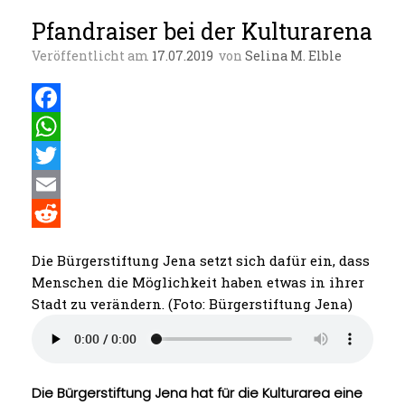
Pfandraiser bei der Kulturarena
Veröffentlicht am
17.07.2019
von
Selina M. Elble
F
a
W
c
h
T
e
a
w
E
b
t
i
m
R
Die Bürgerstiftung Jena setzt sich dafür ein, dass
o
s
t
a
e
Menschen die Möglichkeit haben etwas in ihrer
o
A
t
i
d
Stadt zu verändern. (Foto: Bürgerstiftung Jena)
k
p
e
l
d
p
r
i
t
Die Bürgerstiftung Jena hat für die Kulturarea eine