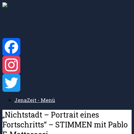
Zum
Inhalt
springen
Facebook
Instagram
JenaZeit - Menü
Twitter
„Nichtstadt – Portrait eines
Fortschritts“ – STIMMEN mit Pablo