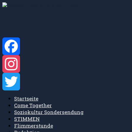
Zum
Inhalt
springen
Facebook
Instagram
Startseite
Twitter
Come Together
Soziokultur Sondersendung
STIMMEN
Flimmerstunde