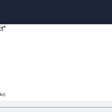
t“
hr)