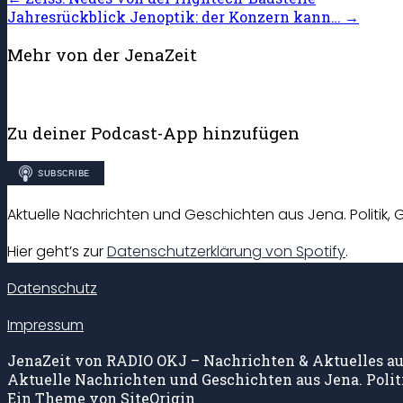
Jahresrückblick Jenoptik: der Konzern kann…
→
Mehr von der JenaZeit
Zu deiner Podcast-App hinzufügen
Aktuelle Nachrichten und Geschichten aus Jena. Politik, G
Hier geht’s zur
Datenschutzerklärung von Spotify
.
Datenschutz
Impressum
JenaZeit von RADIO OKJ – Nachrichten & Aktuelles au
Aktuelle Nachrichten und Geschichten aus Jena. Politi
Ein Theme von
SiteOrigin