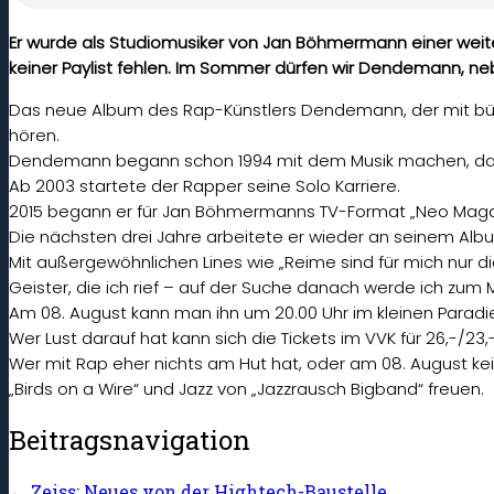
Er wurde als Studiomusiker von Jan Böhmermann einer weite
keiner Paylist fehlen. Im Sommer dürfen wir Dendemann, neben
Das neue Album des Rap-Künstlers Dendemann, der mit bürge
hören.
Dendemann begann schon 1994 mit dem Musik machen, dam
Ab 2003 startete der Rapper seine Solo Karriere.
2015 begann er für Jan Böhmermanns TV-Format „Neo Magazi
Die nächsten drei Jahre arbeitete er wieder an seinem Album. 
Mit außergewöhnlichen Lines wie „Reime sind für mich nur d
Geister, die ich rief – auf der Suche danach werde ich zum 
Am 08. August kann man ihn um 20.00 Uhr im kleinen Paradi
Wer Lust darauf hat kann sich die Tickets im VVK für 26,-/23,
Wer mit Rap eher nichts am Hut hat, oder am 08. August kein
„Birds on a Wire“ und Jazz von „Jazzrausch Bigband“ freuen.
Beitragsnavigation
←
Zeiss: Neues von der Hightech-Baustelle