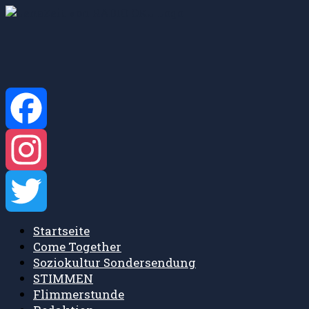
Zum
Inhalt
springen
Facebook
Instagram
Startseite
Twitter
Come Together
Soziokultur Sondersendung
STIMMEN
Flimmerstunde