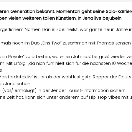
ren Generation bekannt. Momentan geht seine Solo-Karriere a
 vielen weiteren tollen Künstlern, in Jena live bejubeln.
rlichem Namen Daniel Ebel heißt, war ganze neun Jahre in Ar
als noch im Duo „Eins Two“ zusammen mit Thomas Jensen 
n Royale“ zu arbeiten, wo er ein Jahr später groß wieder v
Mit Erfolg: „da nich für!“ hielt sich für die nächsten 10 Woch
ie
Meisterdetektiv“ ist er als der wohl lustigste Rapper der Deu
es Jena sehen.
- (voll/ ermäßigt) in der Jenaer Tourist-Information sichern.
e Zeit hat, kann sich unter anderem auf Hip-Hop Vibes mit „B