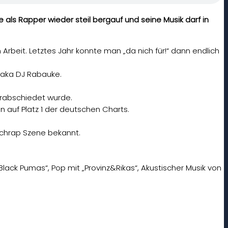
ls Rapper wieder steil bergauf und seine Musik darf in
beit. Letztes Jahr konnte man „da nich für!“ dann endlich
aka DJ Rabauke.
erabschiedet wurde.
en auf Platz 1 der deutschen Charts.
tschrap Szene bekannt.
lack Pumas“, Pop mit „Provinz&Rikas“, Akustischer Musik von