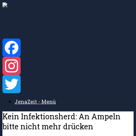
Zum
Inhalt
springen
Facebook
Instagram
JenaZeit - Menü
Twitter
Kein Infektionsherd: An Ampeln
bitte nicht mehr drücken