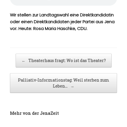
p
r
i
t
Wir stellen zur Landtagswahl eine Direktkandidatin
oder einen Direktkandidaten jeder Partei aus Jena
vor. Heute: Rosa Maria Haschke, CDU.
Beitragsnavigation
←
Theaterhaus fragt: Wo ist das Theater?
Palliativ-Informationstag: Weil sterben zum
Leben…
→
Mehr von der JenaZeit