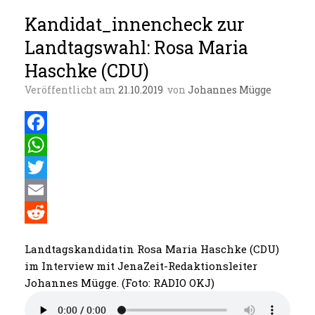
Kandidat_innencheck zur
Landtagswahl: Rosa Maria
Haschke (CDU)
Veröffentlicht am
21.10.2019
von
Johannes Mügge
F
a
W
c
h
T
e
a
w
E
b
t
i
m
R
Landtagskandidatin Rosa Maria Haschke (CDU)
o
s
t
a
e
im Interview mit JenaZeit-Redaktionsleiter
o
A
t
i
d
Johannes Mügge. (Foto: RADIO OKJ)
k
p
e
l
d