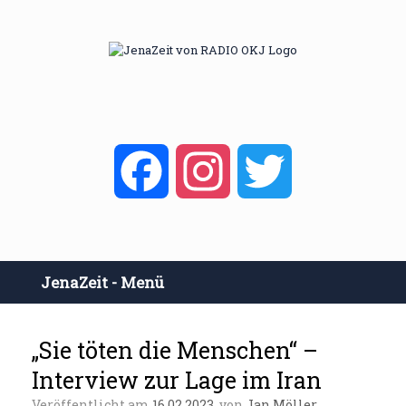
Zum
Inhalt
springen
Facebook
Instagram
Twitter
JenaZeit - Menü
„Sie töten die Menschen“ –
Interview zur Lage im Iran
Veröffentlicht am
16.02.2023
von
Jan Möller