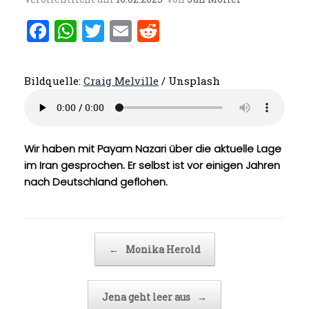
F
W
T
E
R
a
h
w
m
e
ce
at
it
ai
d
Bildquelle:
Craig Melville
/ Unsplash
b
s
te
l
di
o
A
r
t
o
p
Wir haben mit Payam Nazari über die aktuelle Lage
k
p
im Iran gesprochen. Er selbst ist vor einigen Jahren
nach Deutschland geflohen.
Beitragsnavigation
←
Monika Herold
Jena geht leer aus
→