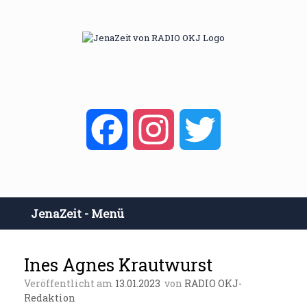
Zum
Inhalt
springen
Facebook
Instagram
Twitter
JenaZeit - Menü
Ines Agnes Krautwurst
Veröffentlicht am
13.01.2023
von
RADIO OKJ-
Redaktion