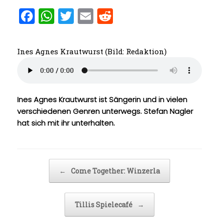
F
W
T
E
R
a
h
w
m
e
ce
at
it
ai
d
Ines Agnes Krautwurst (Bild: Redaktion)
b
s
te
l
di
o
A
r
t
o
p
Ines Agnes Krautwurst ist Sängerin und in vielen
k
p
verschiedenen Genren unterwegs. Stefan Nagler
hat sich mit ihr unterhalten.
Beitragsnavigation
←
Come Together: Winzerla
Tillis Spielecafé
→