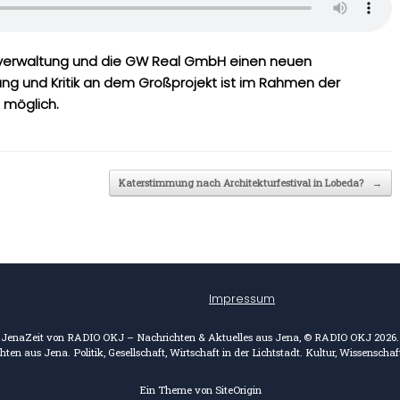
tverwaltung und die GW Real GmbH einen neuen
ung und Kritik an dem Großprojekt ist im Rahmen der
i möglich.
Katerstimmung nach Architekturfestival in Lobeda?
→
Impressum
JenaZeit von RADIO OKJ – Nachrichten & Aktuelles aus Jena, © RADIO OKJ 2026.
ten aus Jena. Politik, Gesellschaft, Wirtschaft in der Lichtstadt. Kultur, Wissensch
Ein Theme von
SiteOrigin