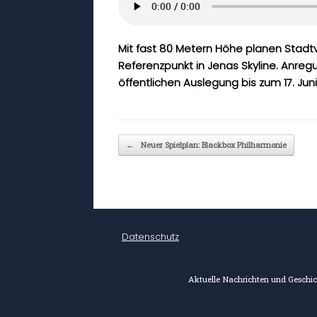
o
A
r
t
o
p
Mit fast 80 Metern Höhe planen Stad
k
p
Referenzpunkt in Jenas Skyline. Anreg
öffentlichen Auslegung bis zum 17. Jun
Beitragsnavigation
←
Neuer Spielplan: Blackbox Philharmonie
Datenschutz
Aktuelle Nachrichten und Geschich