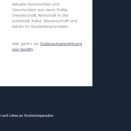
Aktuelle Nachrichten und
Geschichten aus Jena. Politik,
Gesellschaft, Wirtschaft in der
Lichtstadt. Kultur, Wissenschaft und
Leben im Studentenparadies.
Hier geht’s zur
Datenschutzerklärung
von Spotify
.
aft und Leben im Studentenparadies