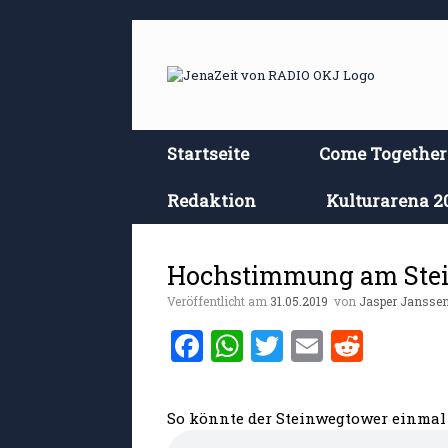
Zum
Inhalt
springen
Startseite
Come Together
Redaktion
Kulturarena 2
Hochstimmung am Stei
Veröffentlicht am
31.05.2019
von
Jasper Jansse
F
W
T
E
R
a
h
w
m
e
ce
at
it
ai
d
So könnte der Steinwegtower einmal
b
s
te
l
di