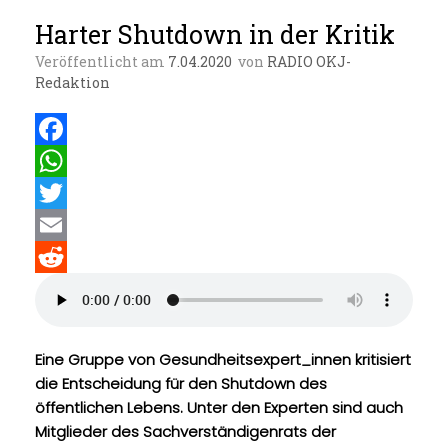
Harter Shutdown in der Kritik
Veröffentlicht am
7.04.2020
von
RADIO OKJ-
Redaktion
F
a
W
c
h
T
e
a
w
E
b
t
i
m
R
o
s
t
a
e
o
A
t
i
d
Eine Gruppe von Gesundheitsexpert_innen kritisiert
die Entscheidung für den Shutdown des
k
p
e
l
d
öffentlichen Lebens. Unter den Experten sind auch
p
r
i
Mitglieder des Sachverständigenrats der