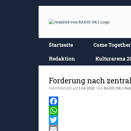
Zum
Inhalt
springen
Startseite
Come Together
Redaktion
Kulturarena 2
Forderung nach zentral
Veröffentlicht am
1.04.2020
von
RADIO OKJ-Red
F
a
W
c
h
T