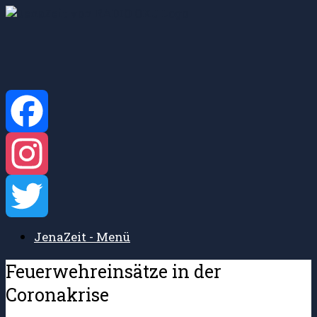
Zum
Inhalt
springen
Facebook
Instagram
JenaZeit - Menü
Twitter
Feuerwehreinsätze in der
Coronakrise