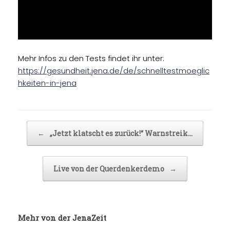
Mehr Infos zu den Tests findet ihr unter:
https://gesundheit.jena.de/de/schnelltestmoeglic
hkeiten-in-jena
Beitragsnavigation
←
„Jetzt klatscht es zurück!“ Warnstreik…
Live von der Querdenkerdemo
→
Mehr von der JenaZeit