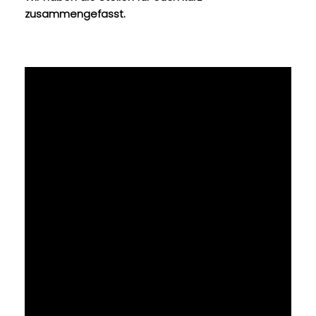
t
zusammengefasst.