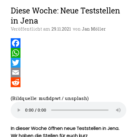
Diese Woche: Neue Teststellen
in Jena
Veröffentlicht am
29.11.2021
von
Jan Möller
F
a
W
c
h
T
e
a
w
E
b
t
i
m
R
(Bildquelle: mufidpwt / unsplash)
o
s
t
a
e
o
A
t
i
d
k
p
e
l
d
In dieser Woche öffnen neue Teststellen in Jena.
p
r
i
Wir haben die Stellen für euch kurz