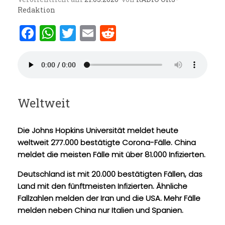
Redaktion
F
W
T
E
R
a
h
w
m
e
ce
at
it
ai
d
b
s
te
l
di
o
A
r
t
Weltweit
o
p
k
p
Die Johns Hopkins Universität meldet heute
weltweit 277.000 bestätigte Corona-Fälle. China
meldet die meisten Fälle mit über 81.000 Infizierten.
Deutschland ist mit 20.000 bestätigten Fällen, das
Land mit den fünftmeisten Infizierten. Ähnliche
Fallzahlen melden der Iran und die USA. Mehr Fälle
melden neben China nur Italien und Spanien.