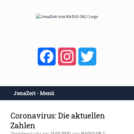
Zum
Inhalt
springen
Facebook
Instagram
Twitter
JenaZeit - Menü
Coronavirus: Die aktuellen
Zahlen
Veröffentlicht am
21.03.2020
von
RADIO OKJ-