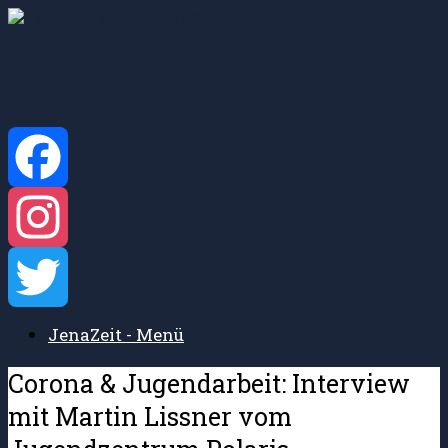
Zum
Inhalt
springen
Facebook
Instagram
JenaZeit - Menü
Twitter
Corona & Jugendarbeit: Interview
mit Martin Lissner vom