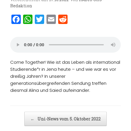
Redaktion
F
W
T
E
R
a
h
w
m
e
ce
at
it
ai
d
b
s
te
l
di
o
A
r
t
Come Together! Wie ist das Leben als international
o
p
Studierende*r in Jena heute – und wie war es vor
k
p
dreißig Jahren? In unserer
generationsübergreifenden Sendung treffen
diesmal Alina und Saied aufeinander.
Beitragsnavigation
←
Uni-News vom 5. Oktober 2022