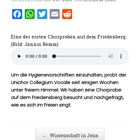
F
W
T
E
R
a
h
w
m
e
ce
at
it
ai
d
Eine der ersten Chorproben auf dem Friedenberg.
b
s
te
l
di
(Bild: Jannis Remm)
o
A
r
t
o
p
k
p
Um die Hygienevorschriften einzuhalten, probt der
Unichor Collegium Vocale seit einigen Wochen
unter freiem Himmel. Wir haben eine Chorprobe
auf dem Friedensberg besucht und nachgefragt,
wie es sich im Freien singt.
Beitragsnavigation
←
Wissenschaft in Jena