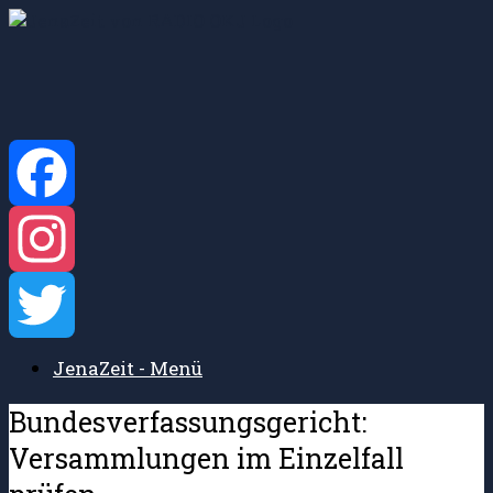
Zum
Inhalt
springen
Facebook
Instagram
JenaZeit - Menü
Twitter
Bundesverfassungsgericht:
Versammlungen im Einzelfall