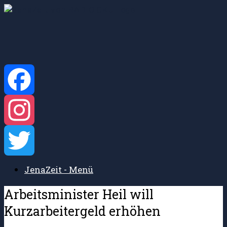
Zum
Inhalt
springen
Facebook
Instagram
JenaZeit - Menü
Twitter
Arbeitsminister Heil will
Kurzarbeitergeld erhöhen