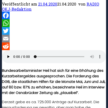
Veröffentlicht am
21.04.2020
21.04.2020
von
RADIO
OKJ-Redaktion
Facebook
WhatsApp
Twitter
Email
Reddit
Bundesarbeitsminister Heil hat sich für eine Erhöhung des
Kurzarbeitergeldes ausgesprochen. Die Forderung des
DGB, die staatlichen Hilfen für die Monate Mai, Juni und Juli,
auf 80 bzw. 87% zu erhöhen, bezeichnete Heil im Interview
mit der Osnabrücker Zeitung als „plausibel“.
Derzeit gebe es ca. 725.000 Anträge auf Kurzarbeit. Die
Herausforderung sei gewaltig, aber man habe die