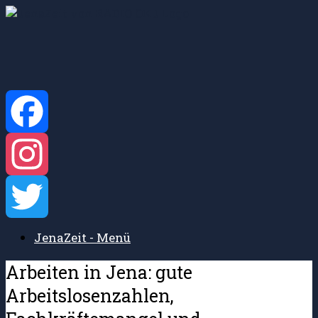
Zum
Inhalt
springen
Facebook
Instagram
JenaZeit - Menü
Twitter
Arbeiten in Jena: gute
Arbeitslosenzahlen,