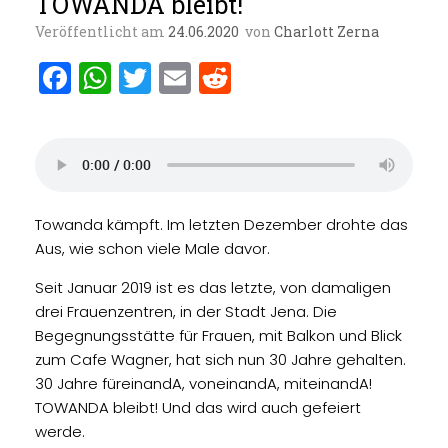
TOWANDA bleibt!
Veröffentlicht am
24.06.2020
von
Charlott Zerna
F
W
T
E
R
a
h
w
m
e
ce
at
it
ai
d
b
s
te
l
di
o
A
r
t
Towanda kämpft. Im letzten Dezember drohte das
o
p
Aus, wie schon viele Male davor.
k
p
Seit Januar 2019 ist es das letzte, von damaligen
drei Frauenzentren, in der Stadt Jena. Die
Begegnungsstätte für Frauen, mit Balkon und Blick
zum Cafe Wagner, hat sich nun 30 Jahre gehalten.
30 Jahre füreinandA, voneinandA, miteinandA!
TOWANDA bleibt! Und das wird auch gefeiert
werde.