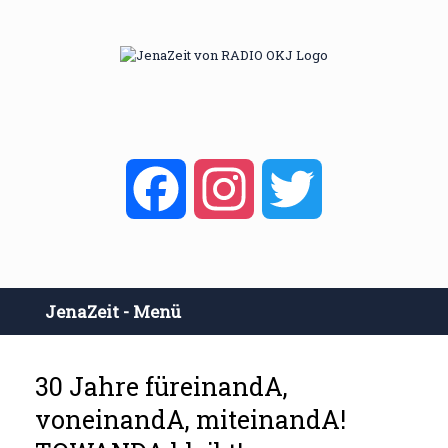
Zum
Inhalt
springen
Facebook
Instagram
Twitter
JenaZeit - Menü
30 Jahre füreinandA,
voneinandA, miteinandA!